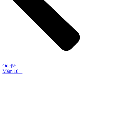
Odejść
Mám 18 +