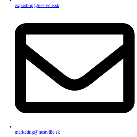
exposhop@nestville.sk
marketing@nestville.sk