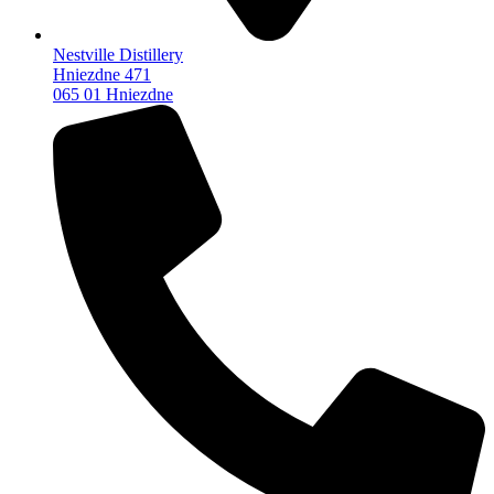
Nestville Distillery
Hniezdne 471
065 01 Hniezdne